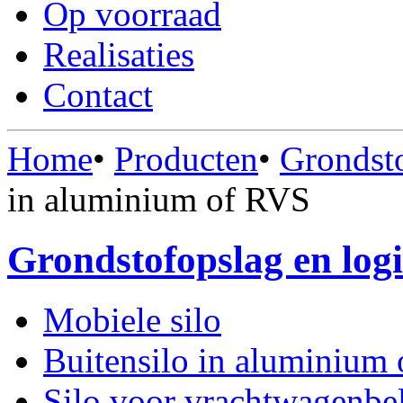
Op voorraad
Realisaties
Contact
Home
•
Producten
•
Grondsto
U bent hier
in aluminium of RVS
Grondstofopslag en logi
Mobiele silo
Buitensilo in aluminium
Silo voor vrachtwagenbe