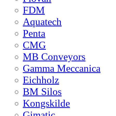
FDM
Aquatech
Penta
CMG
MB Conveyors
Gamma Meccanica
Eichholz
BM Silos
Kongskilde
Gimatic