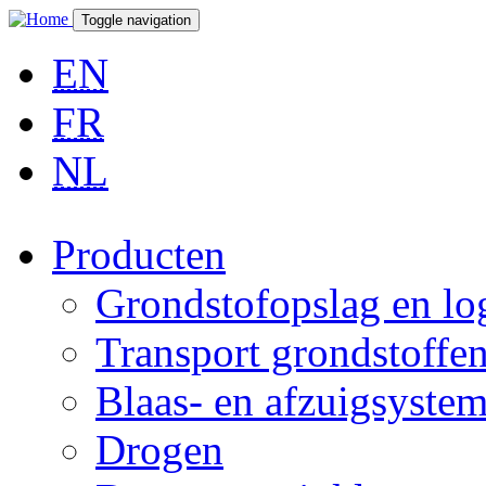
Overslaan en naar de inhoud gaan
Toggle navigation
EN
FR
NL
Producten
Grondstofopslag en log
Transport grondstoffe
Blaas- en afzuigsyste
Drogen